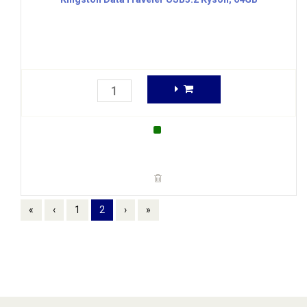
«
‹
1
2
›
»