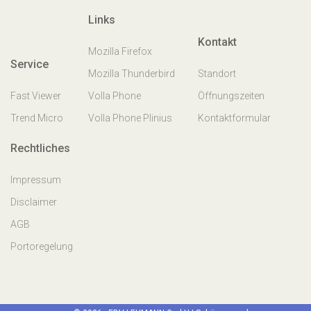
Links
Kontakt
Mozilla Firefox
Service
Mozilla Thunderbird
Standort
Fast Viewer
Volla Phone
Öffnungszeiten
Trend Micro
Volla Phone Plinius
Kontaktformular
Rechtliches
Impressum
Disclaimer
AGB
Portoregelung