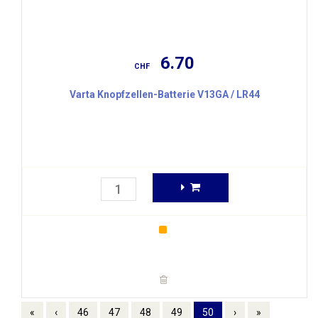
6.70
CHF
Varta Knopfzellen-Batterie V13GA / LR44
«
‹
46
47
48
49
50
›
»