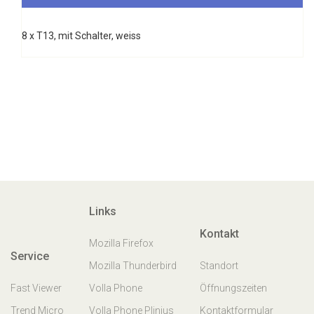
8 x T13, mit Schalter, weiss
Links
Kontakt
Mozilla Firefox
Service
Mozilla Thunderbird
Standort
Fast Viewer
Volla Phone
Öffnungszeiten
Trend Micro
Volla Phone Plinius
Kontaktformular