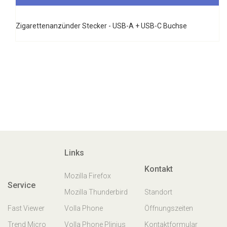
Zigarettenanzünder Stecker - USB-A + USB-C Buchse
Links
Kontakt
Mozilla Firefox
Service
Mozilla Thunderbird
Standort
Fast Viewer
Volla Phone
Öffnungszeiten
Trend Micro
Volla Phone Plinius
Kontaktformular