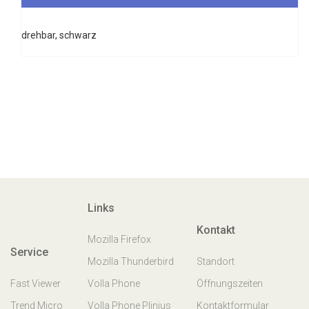
drehbar, schwarz
Links
Kontakt
Mozilla Firefox
Service
Mozilla Thunderbird
Standort
Fast Viewer
Volla Phone
Öffnungszeiten
Trend Micro
Volla Phone Plinius
Kontaktformular