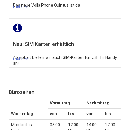
Das neue Volla Phone Quintus ist da
mehr >>
Neu: SIM Karten erhältlich
Ab sofort bieten wir auch SIM-Karten für z.B. Ihr Handy
mehr >>
an!
Bürozeiten
Vormittag
Nachmittag
Wochentag
von
bis
von
bis
Montag bis
08.00
12.00
14.00
17.00