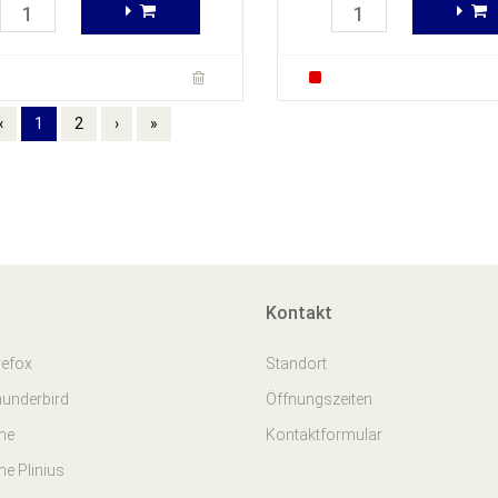
‹
1
2
›
»
Kontakt
refox
Standort
hunderbird
Öffnungszeiten
one
Kontaktformular
ne Plinius