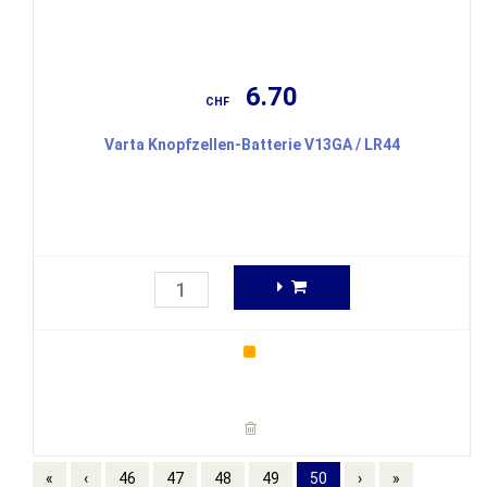
6.70
CHF
Varta Knopfzellen-Batterie V13GA / LR44
«
‹
46
47
48
49
50
›
»