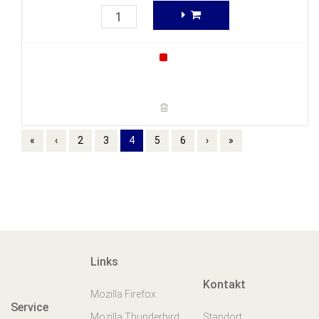
«
‹
2
3
4
5
6
›
»
Links
Kontakt
Mozilla Firefox
Service
Mozilla Thunderbird
Standort