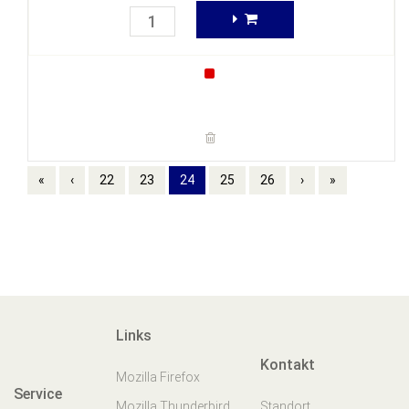
«
‹
22
23
24
25
26
›
»
Links
Kontakt
Mozilla Firefox
Service
Mozilla Thunderbird
Standort