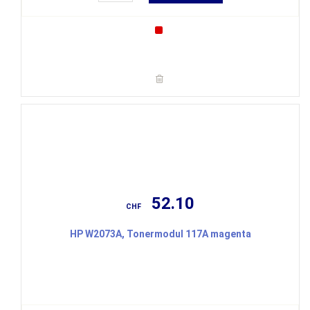
52.10
CHF
HP W2073A, Tonermodul 117A magenta