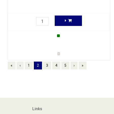
«
‹
1
2
3
4
5
›
»
Links