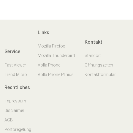
Links
Kontakt
Mozilla Firefox
Service
Mozilla Thunderbird
Standort
Fast Viewer
Volla Phone
Öffnungszeiten
Trend Micro
Volla Phone Plinius
Kontaktformular
Rechtliches
Impressum
Disclaimer
AGB
Portoregelung