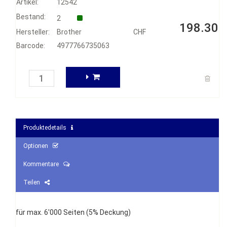
Artikel:
12542
Bestand:
2
198.30
Hersteller:
Brother
CHF
Barcode:
4977766735063
Produktedetails
Optionen
Kommentare
Teilen
für max. 6'000 Seiten (5% Deckung)