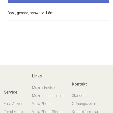
3pol., gerade, schwarz, 1.8m
Links
Kontakt
Mozilla Firefox
Service
Mozilla Thunderbird
Standort
Fast Viewer
Volla Phone
Öffnungszeiten
Trend Micro
Volla Phone Plinius
Kontaktformular