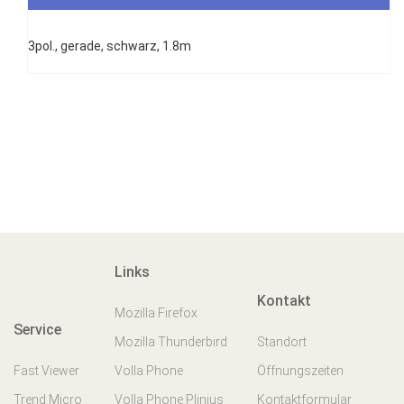
3pol., gerade, schwarz, 1.8m
Links
Kontakt
Mozilla Firefox
Service
Mozilla Thunderbird
Standort
Fast Viewer
Volla Phone
Öffnungszeiten
Trend Micro
Volla Phone Plinius
Kontaktformular