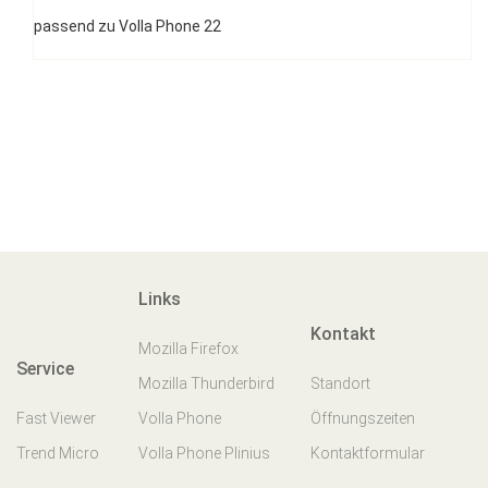
passend zu Volla Phone 22
Links
Kontakt
Mozilla Firefox
Service
Mozilla Thunderbird
Standort
Fast Viewer
Volla Phone
Öffnungszeiten
Trend Micro
Volla Phone Plinius
Kontaktformular