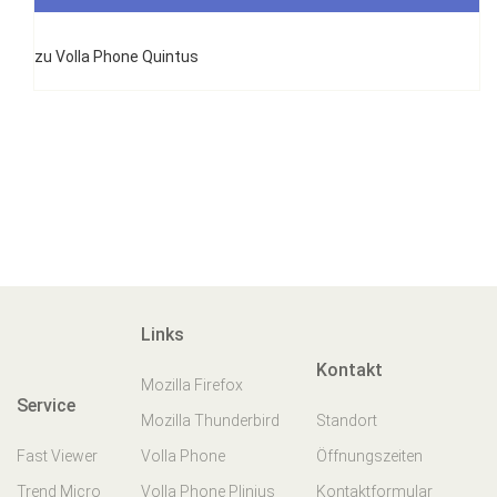
zu Volla Phone Quintus
Links
Kontakt
Mozilla Firefox
Service
Mozilla Thunderbird
Standort
Fast Viewer
Volla Phone
Öffnungszeiten
Trend Micro
Volla Phone Plinius
Kontaktformular