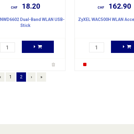
18.20
162.90
CHF
CHF
 NWD6602 Dual-Band WLAN USB-
ZyXEL WAC500H WLAN Acce
Stick
‹
1
2
›
»