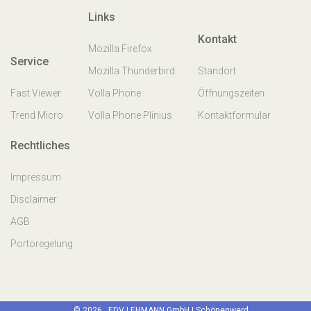
Links
Kontakt
Mozilla Firefox
Service
Mozilla Thunderbird
Standort
Fast Viewer
Volla Phone
Öffnungszeiten
Trend Micro
Volla Phone Plinius
Kontaktformular
Rechtliches
Impressum
Disclaimer
AGB
Portoregelung
© 2026 EDV LEHMANN GmbH | Schönenwerd